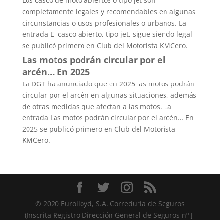
Los casco de moto abiertos o tipo jet son
completamente legales y recomendables en algunas
circunstancias o usos profesionales o urbanos. La
entrada El casco abierto, tipo jet, sigue siendo legal
se publicó primero en Club del Motorista KMCero.
Las motos podrán circular por el
arcén… En 2025
La DGT ha anunciado que en 2025 las motos podrán
circular por el arcén en algunas situaciones, además
de otras medidas que afectan a las motos. La
entrada Las motos podrán circular por el arcén… En
2025 se publicó primero en Club del Motorista
KMCero.
© 2020 Eurolloyd, S.A. Correduría de Seguros
(Inscrita Registro Dirección General de Seguros nº J-