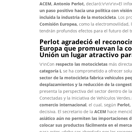
ACEM, Antonio Perlot,
declaró:\r\n\r\n»El in
un paso positivo hacia una política con visió
incluida la industria de la motocicleta
. Los pr
Comisión Europea,
como la electromovilidad, l
tendrán profundos efectos para el futuro del t
Perlot
agradeció el reconoci
Europa que promuevan la com
Unión un lugar atractivo par
\r\nCon
respecto las motocicletas
más directam
categoría L
se ha comprometido a ofrecer soluc
sector de la motocicleta fabrica vehículos peq
desplazamientos y la reducción de la congesti
presenta la perspectiva del sector dentro de l
Conectadas y la Iniciativa de Vehículos Verdes.
comercio internacional
, el cual, según
Perlot,
decisiva. El secretario de la
ACEM
hace menció
asiático aún no permiten las importaciones 
colocar sus productos fácilmente en el merc
para estos «debe ser abordada por los respons