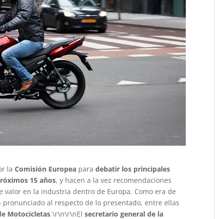
or la
Comisión Europea
para
debatir los principales
 próximos 15 años
, y hacen a la vez recomendaciones
e valor en la industria dentro de Europa. Como era de
 pronunciado al respecto de lo presentado, entre ellas
de Motocicletas
.\r\n\r\nEl
secretario general de la