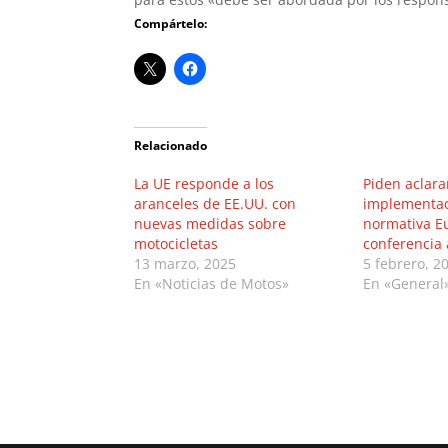
Compártelo:
Relacionado
La UE responde a los
Piden aclara
aranceles de EE.UU. con
implementac
nuevas medidas sobre
normativa Eu
motocicletas
conferencia
13 marzo, 2025
5 febrero, 2
En «Noticias de Motos»
En «General