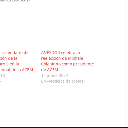
r calendario de
ANESDOR celebra la
ión de la
reelección de Michele
ro 5 en la
Colaninno como presidente
 anual de la ACEM
de ACEM
018
14 junio, 2024
»
En «Noticias de Motos»