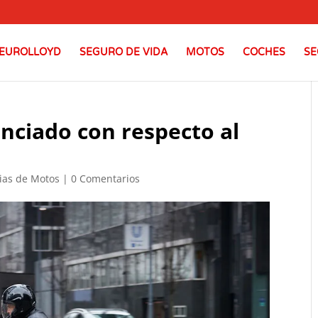
EUROLLOYD
SEGURO DE VIDA
MOTOS
COCHES
SE
nciado con respecto al
ias de Motos
|
0 Comentarios