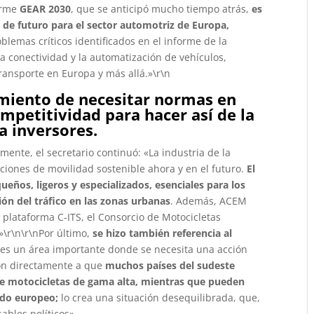
forme
GEAR
2030
, que se anticipó mucho tiempo atrás,
es
n de futuro para el sector automotriz de Europa,
oblemas críticos identificados en el informe de la
a conectividad y la automatización de vehículos,
ransporte en Europa y más allá.»\r\n
miento de necesitar
normas en
petitividad para hacer así de la
a inversores.
ente, el secretario continuó: «La industria de la
iones de movilidad sostenible ahora y en el futuro.
El
ueños, ligeros y especializados, esenciales para los
ón del tráfico en las zonas urbanas
. Además, ACEM
a plataforma C-ITS, el Consorcio de Motocicletas
»\r\n\r\nPor último,
se hizo también referencia al
es un área importante donde se necesita una acción
n directamente a que
muchos países del sudeste
de motocicletas de gama alta, mientras que pueden
ado europeo;
lo crea una situación desequilibrada, que,
ables políticos».