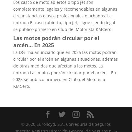
Los casco de moto abiertos o tipo jet son
completamente legales y recomendables en algunas
circunstancias o usos profesionales o urbanos. La
entrada El casco abierto, tipo jet, sigue siendo legal
se publicó primero en Club del Motorista KMCero.
Las motos podrán circular por el
arcén… En 2025
La DGT ha anunciado que en 2025 las motos podrán
circular por el arcén en algunas situaciones, además
de otras medidas que afectan a las motos. La
entrada Las motos podrán circular por el arcén… En
2025 se publicó primero en Club del Motorista
KMCero.
© 2020 Eurolloyd, S.A. Correduría de Seguros
(Inscrita Registro Dirección General de Seguros nº J-