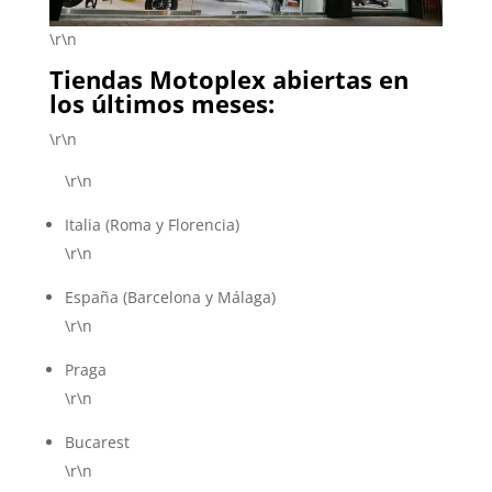
\r\n
Tiendas Motoplex abiertas en
los últimos meses
:
\r\n
\r\n
Italia (Roma y Florencia)
\r\n
España (Barcelona y Málaga)
\r\n
Praga
\r\n
Bucarest
\r\n