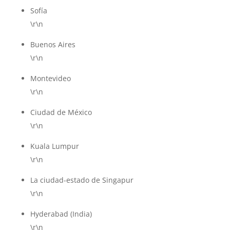
Sofía
\r\n
Buenos Aires
\r\n
Montevideo
\r\n
Ciudad de México
\r\n
Kuala Lumpur
\r\n
La ciudad-estado de Singapur
\r\n
Hyderabad (India)
\r\n