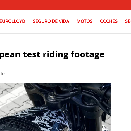
EUROLLOYD
SEGURO DE VIDA
MOTOS
COCHES
SE
ean test riding footage
rios