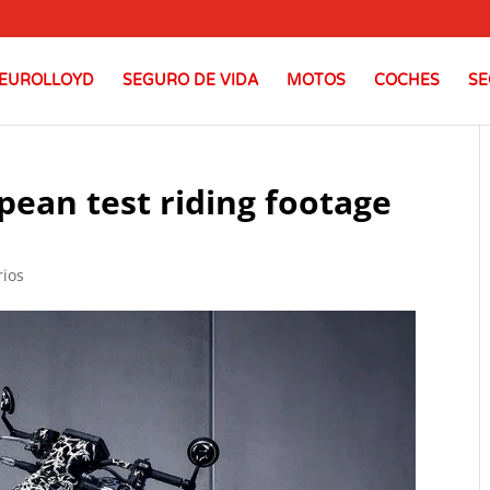
EUROLLOYD
SEGURO DE VIDA
MOTOS
COCHES
SE
ean test riding footage
rios