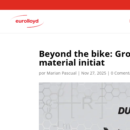
Beyond the bike: Gr
material initiat
por
Marian Pascual
|
Nov 27, 2025
|
0 Coment