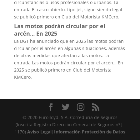
circunstancias o usos profesionales o urbanos. La
entrada El casco abierto, tipo jet, sigue siendo legal
se publicó primero en Club del Motorista KMCero.
Las motos podrán circular por el
arcén… En 2025
La DGT ha anunciado que en 2025 las motos podrán
circular por el arcén en algunas situaciones, además
de otras medidas que afectan a las motos. La
entrada Las motos podrán circular por el arcén… En
2025 se publicó primero en Club del Motorista
KMCero.
© 2020 Eurolloyd, S.A. Correduría de Seguros
(Inscrita Registro Dirección General de Seguros nº J-
1170)
Aviso Legal
|
Información Protección de Datos