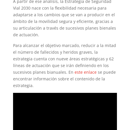
A partir de ese análisis, la Estrategia de Seguridad
Vial 2030 nace con la flexibilidad necesaria para
adaptarse a los cambios que se van a producir en el
ámbito de la movilidad segura y eficiente, gracias a
su articulación a través de sucesivos planes bienales
de actuación.
Para alcanzar el objetivo marcado, reducir a la mitad
el número de fallecidos y heridos graves, la
estrategia cuenta con nueve áreas estratégicas y 62
líneas de actuación que se irán definiendo en los
sucesivos planes bianuales. En
este enlace
se puede
encontrar información sobre el contenido de la
estrategia.