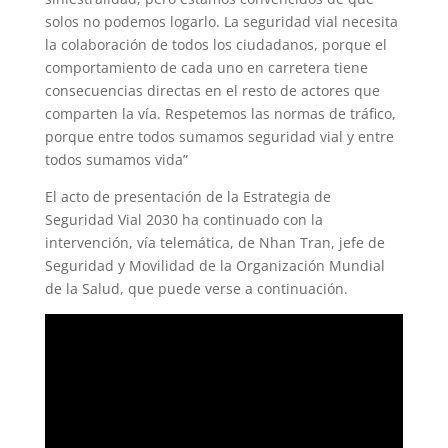
solos no podemos logarlo. La seguridad vial necesita
la colaboración de todos los ciudadanos, porque el
comportamiento de cada uno en carretera tiene
consecuencias directas en el resto de actores que
comparten la vía. Respetemos las normas de tráfico,
porque entre todos sumamos seguridad vial y entre
todos sumamos vida”
El acto de presentación de la Estrategia de
Seguridad Vial 2030 ha continuado con la
intervención, vía telemática, de Nhan Tran, jefe de
Seguridad y Movilidad de la Organización Mundial
de la Salud, que puede verse a continuación.