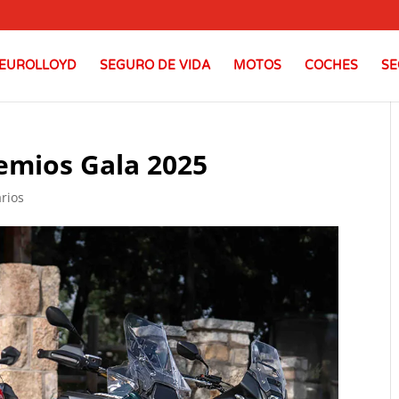
EUROLLOYD
SEGURO DE VIDA
MOTOS
COCHES
SE
emios Gala 2025
rios