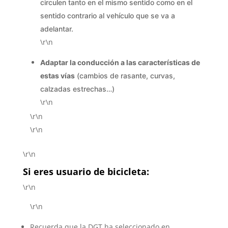
circulen tanto en el mismo sentido como en el
sentido contrario al vehículo que se va a
adelantar.
\r\n
Adaptar la conducción a las características de
estas vías
(cambios de rasante, curvas,
calzadas estrechas…)
\r\n
\r\n
\r\n
\r\n
Si eres usuario de bicicleta:
\r\n
\r\n
Recuerda que la DGT ha seleccionado en