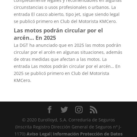
completamente legales y recomendables en algunas
circunstancias o usos profesionales o urbanos. La
entrada El casco abierto, tipo jet, sigue siendo legal
se publicó primero en Club del Motorista KMCero.
Las motos podrán circular por el
arcén… En 2025
La DGT ha anunciado que en 2025 las motos podrán
circular por el arcén en algunas situaciones, además
de otras medidas que afectan a las motos. La
entrada Las motos podrán circular por el arcén… En
2025 se publicó primero en Club del Motorista
KMCero.
© 2020 Eurolloyd, S.A. Correduría de Seguros
(Inscrita Registro Dirección General de Seguros nº J-
1170)
Aviso Legal
|
Información Protección de Datos