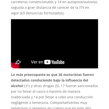
carreteras convencionales y 14 en autopista/autovía),
seguida a gran distancia de carecer de la ITV en
vigor (63 denuncias formuladas).
Lo más preocupante es que 36 motoristas fueron
detectados conduciendo bajo la influencia del
alcohol
(31) y otras drogas (5), 17 fueron sancionados
por no llevar el casco o hacerlo de manera
inadecuada y 14 por llevar a cabo una conducción
negligente o temeraria. Comportamientos muy
peligrosos si tenemos en cuenta que en este año