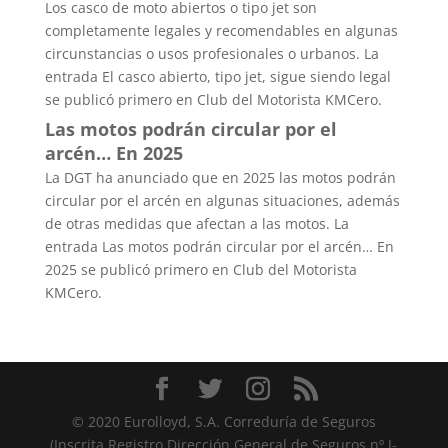
Los casco de moto abiertos o tipo jet son
completamente legales y recomendables en algunas
circunstancias o usos profesionales o urbanos. La
entrada El casco abierto, tipo jet, sigue siendo legal
se publicó primero en Club del Motorista KMCero.
Las motos podrán circular por el
arcén… En 2025
La DGT ha anunciado que en 2025 las motos podrán
circular por el arcén en algunas situaciones, además
de otras medidas que afectan a las motos. La
entrada Las motos podrán circular por el arcén… En
2025 se publicó primero en Club del Motorista
KMCero.
© 2020 Eurolloyd, S.A. Correduría de Seguros
(Inscrita Registro Dirección General de Seguros nº J-