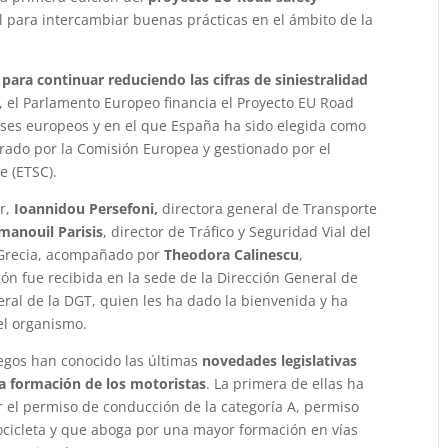
l para intercambiar buenas prácticas en el ámbito de la
 para continuar reduciendo las cifras de siniestralidad
, el Parlamento Europeo financia el Proyecto EU Road
íses europeos y en el que España ha sido elegida como
derado por la Comisión Europea y gestionado por el
e (ETSC).
or,
Ioannidou Persefoni,
directora general de Transporte
anouil Parisis
, director de Tráfico y Seguridad Vial del
e Grecia, acompañado por
Theodora Calinescu
,
ón fue recibida en la sede de la Dirección General de
eral de la DGT, quien les ha dado la bienvenida y ha
el organismo.
iegos han conocido las últimas
novedades legislativas
a formación de los motoristas
. La primera de ellas ha
r el permiso de conducción de la categoría A, permiso
ocicleta y que aboga por una mayor formación en vías