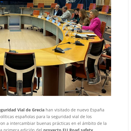
eguridad Vial de Grecia
han visitado de nuevo España
líticas españolas para la seguridad vial de los
n a intercambiar buenas prácticas en el ámbito de la
la primera edición del
proyecto EU Road safety