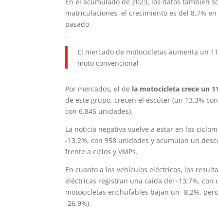
En el acumulado de 2023, los datos también so
matriculaciones, el crecimiento es del 8,7% e
pasado.
El mercado de motocicletas aumenta un 11,
moto convencional
Por mercados, el de
la motocicleta crece un 1
de este grupo, crecen el escúter (un 13,3% con
con 6.845 unidades).
La noticia negativa vuelve a estar en los cicl
-13,2%, con 958 unidades y acumulan un desce
frente a ciclos y VMPs.
En cuanto a los vehículos eléctricos, los resu
eléctricas registran una caída del -13,7%, con
motocicletas enchufables bajan un -8,2%, pero
-26,9%).