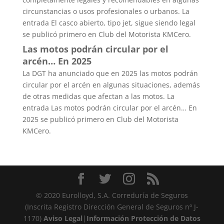
circunstancias o usos profesionales o urbanos. La
entrada El casco abierto, tipo jet, sigue siendo legal
se publicó primero en Club del Motorista KMCero.
Las motos podrán circular por el
arcén… En 2025
La DGT ha anunciado que en 2025 las motos podrán
circular por el arcén en algunas situaciones, además
de otras medidas que afectan a las motos. La
entrada Las motos podrán circular por el arcén… En
2025 se publicó primero en Club del Motorista
KMCero.
© 2020 Eurolloyd, S.A. Correduría de Seguros
(Inscrita Registro Dirección General de Seguros nº J-
1170)
Aviso Legal
|
Información Protección de Datos