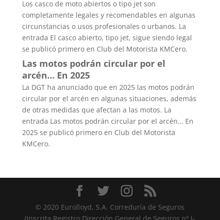
Los casco de moto abiertos o tipo jet son
completamente legales y recomendables en algunas
circunstancias o usos profesionales o urbanos. La
entrada El casco abierto, tipo jet, sigue siendo legal
se publicó primero en Club del Motorista KMCero.
Las motos podrán circular por el
arcén… En 2025
La DGT ha anunciado que en 2025 las motos podrán
circular por el arcén en algunas situaciones, además
de otras medidas que afectan a las motos. La
entrada Las motos podrán circular por el arcén… En
2025 se publicó primero en Club del Motorista
KMCero.
© 2020 Eurolloyd, S.A. Correduría de Seguros
(Inscrita Registro Dirección General de Seguros nº J-