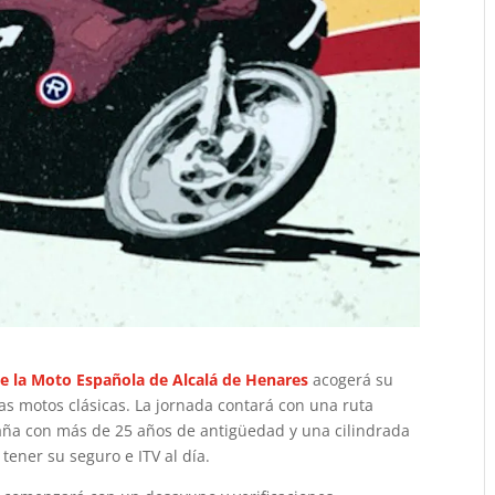
e la Moto Española de Alcalá de Henares
acogerá su
as motos clásicas. La jornada contará con una ruta
paña con más de 25 años de antigüedad y una cilindrada
ener su seguro e ITV al día.