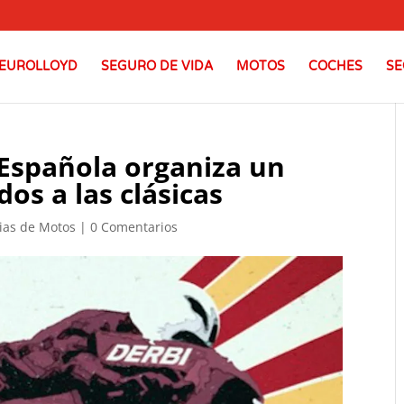
EUROLLOYD
SEGURO DE VIDA
MOTOS
COCHES
SE
 Española organiza un
os a las clásicas
ias de Motos
|
0 Comentarios