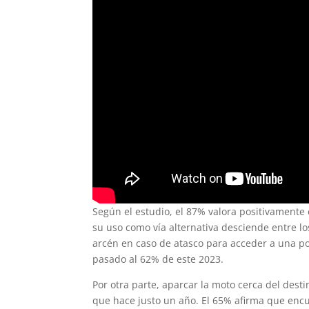
Según el estudio, el 87% valora positivamente 
su uso como vía alternativa desciende entre l
arcén en caso de atasco para acceder a una po
pasado al 62% de este 2023.
Por otra parte, aparcar la moto cerca del des
que hace justo un año. El 65% afirma que enc