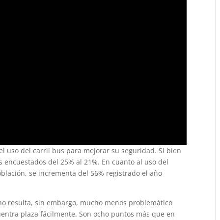
el uso del carril bus para mejorar su seguridad. Si bien
os encuestados del 25% al 21%. En cuanto al uso del
blación, se incrementa del 56% registrado el año
tino resulta, sin embargo, mucho menos problemático
uentra plaza fácilmente. Son ocho puntos más que en