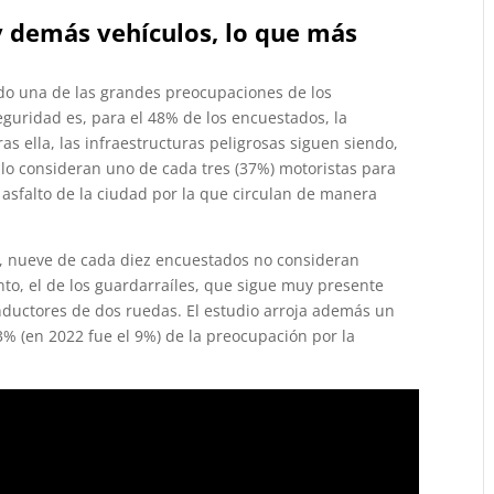
y demás vehículos, lo que más
ndo una de las grandes preocupaciones de los
guridad es, para el 48% de los encuestados, la
ras ella, las infraestructuras peligrosas siguen siendo,
lo consideran uno de cada tres (37%) motoristas para
asfalto de la ciudad por la que circulan de manera
n, nueve de cada diez encuestados no consideran
o, el de los guardarraíles, que sigue muy presente
nductores de dos ruedas. El estudio arroja además un
3% (en 2022 fue el 9%) de la preocupación por la