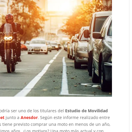
odría ser uno de los titulares del
Estudio de Movilidad
et
junto a
Anesdor
. Según este informe realizado entre
s tiene previsto comprar una moto en menos de un año,
timos años. ¿Los motivos? Una moto más actual y con