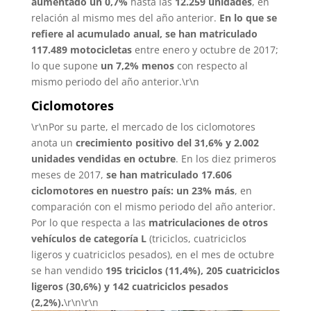
aumentado un 0,7%
hasta las
12.259 unidades
, en
relación al mismo mes del año anterior.
En lo que se
refiere al acumulado anual, se han matriculado
117.489 motocicletas
entre enero y octubre de 2017;
lo que supone
un 7,2% menos
con respecto al
mismo periodo del año anterior.\r\n
Ciclomotores
\r\nPor su parte, el mercado de los ciclomotores
anota un
crecimiento positivo del 31,6% y 2.002
unidades vendidas en octubre
. En los diez primeros
meses de 2017,
se han matriculado 17.606
ciclomotores en nuestro país: un 23% más
, en
comparación con el mismo periodo del año anterior.
Por lo que respecta a las
matriculaciones de otros
vehículos de categoría L
(triciclos, cuatriciclos
ligeros y cuatriciclos pesados), en el mes de octubre
se han vendido
195 triciclos (11,4%), 205 cuatriciclos
ligeros (30,6%) y 142 cuatriciclos pesados
(2,2%).
\r\n\r\n