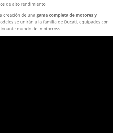
los de alto rendimiento.
 la creación de una
gama completa de motores y
odelos se unirán a la familia de Ducati, equipados con
cionante mundo del motocross.