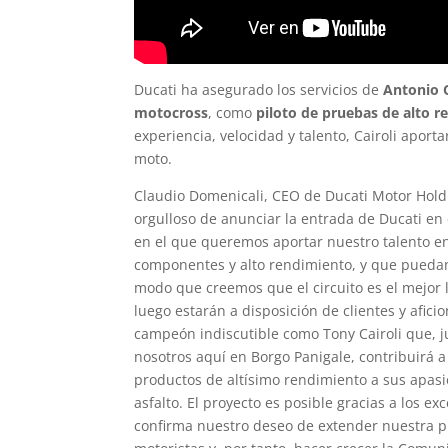
Ducati ha asegurado los servicios de
Antonio C
motocross
, como
piloto de pruebas de alto 
experiencia, velocidad y talento, Cairoli aporta
moto.
Claudio Domenicali, CEO de Ducati Motor Holdin
orgulloso de anunciar la entrada de Ducati e
en el que queremos aportar nuestro talento en 
componentes y alto rendimiento, y que pueda
modo que creemos que el circuito es el mejor 
luego estarán a disposición de clientes y afic
campeón indiscutible como Tony Cairoli que, j
nosotros aquí en Borgo Panigale, contribuirá a
productos de altísimo rendimiento a sus apas
asfalto. El proyecto es posible gracias a los e
confirma nuestro deseo de extender nuestra 