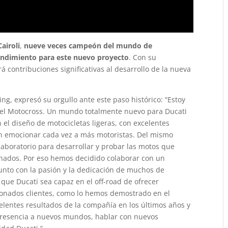
airoli
,
nueve veces campeón del mundo de
rendimiento para este nuevo proyecto
. Con su
rá contribuciones significativas al desarrollo de la nueva
g, expresó su orgullo ante este paso histórico: “Estoy
n el Motocross. Un mundo totalmente nuevo para Ducati
el diseño de motocicletas ligeras, con excelentes
n emocionar cada vez a más motoristas. Del mismo
laboratorio para desarrollar y probar las motos que
ionados. Por eso hemos decidido colaborar con un
unto con la pasión y la dedicación de muchos de
 que Ducati sea capaz en el off-road de ofrecer
ionados clientes, como lo hemos demostrado en el
xcelentes resultados de la compañía en los últimos años y
presencia a nuevos mundos, hablar con nuevos