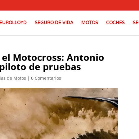
EUROLLOYD
SEGURO DE VIDA
MOTOS
COCHES
SE
 el Motocross: Antonio
 piloto de pruebas
ias de Motos
|
0 Comentarios