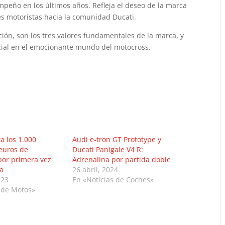
mpeño en los últimos años. Refleja el deseo de la marca
nes motoristas hacia la comunidad Ducati.
cación, son los tres valores fundamentales de la marca, y
cial en el emocionante mundo del motocross.
a los 1.000
Audi e-tron GT Prototype y
euros de
Ducati Panigale V4 R:
por primera vez
Adrenalina por partida doble
ia
26 abril, 2024
023
En «Noticias de Coches»
 de Motos»