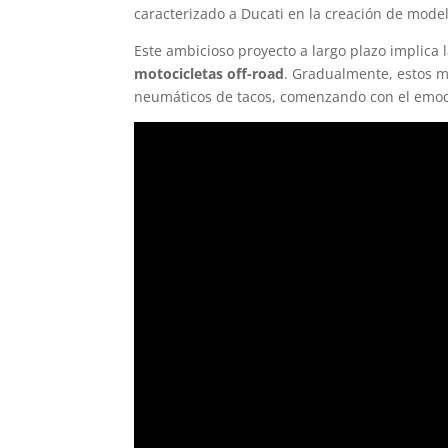
caracterizado a Ducati en la creación de mode
Este ambicioso proyecto a largo plazo implica
motocicletas off-road
. Gradualmente, estos m
neumáticos de tacos, comenzando con el emo