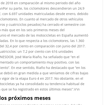
nio de 2018 en comparación al mismo periodo del año
\nPor su parte, los ciclomotores descendieron un 24,9
17, con 6.697 unidades matriculadas desde enero, debido
ciclomotores. En cuanto al mercado de otros vehículos
igeros y cuatriciclos pesados) ha cerrado el semestre con
o más que en los seis primeros meses del
 junio el mercado de las motocicletas en España aumentó
adas. En lo que respecta a los ciclomotores, las 1.360
l 32,4 por ciento en comparación con junio del 2017.
uatriciclos: un 7,2 por ciento con 616 unidades
 ANESDOR, José María Riaño, ha señalado que “en el
imentado un comportamiento muy positivo, con las
iento”. En ese sentido, Riaño ha destacado que “en los
 se debió en gran medida a que veníamos de cifras bajas
n vigor de la etapa Euro 4 en 2017. No obstante, en el
ocicletas ya ha consolidado su tendencia habitual de
a que se ha registrado en estos últimos meses”.\r\n
 los próximos meses