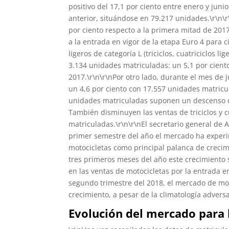
positivo del 17,1 por ciento entre enero y ju
anterior, situándose en 79.217 unidades.\r\n\r
por ciento respecto a la primera mitad de 20
a la entrada en vigor de la etapa Euro 4 para 
ligeros de categoría L (triciclos, cuatriciclos l
3.134 unidades matriculadas: un 5,1 por cient
2017.\r\n\r\nPor otro lado, durante el mes de
un 4,6 por ciento con 17.557 unidades matricul
unidades matriculadas suponen un descenso de
También disminuyen las ventas de triciclos y c
matriculadas.\r\n\r\nEl secretario general de
primer semestre del año el mercado ha exper
motocicletas como principal palanca de crecim
tres primeros meses del año este crecimiento
en las ventas de motocicletas por la entrada e
segundo trimestre del 2018, el mercado de mot
crecimiento, a pesar de la climatología advers
Evolución del mercado para