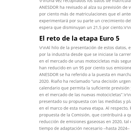
\r\nUna vez recopilados los datos de matricul
ANESDOR ha revisado al alza su previsión de v
por ciento más de matriculaciones que el anter
experimentará por su parte un crecimiento del
espera que disminuyan un 21,5 por ciento.\r\
El reto de la etapa Euro 5
\r\nAl hilo de la presentación de estos datos, 
por la industria desde que se iniciase la carre
en el mercado de unas motocicletas más segu
han reducido en un 95 por ciento sus emisiones
ANESDOR se ha referido a la puesta en marcha
2020. Riaño ha reclamado “una decisión urgent
calendario que permita la suficiente previsión
en el mercado de las nuevas motocicletas”.\r\
presentado su propuesta con las medidas y pl
en el marco de esta nueva etapa. Al respecto,
propuesta de la Comisión, que contribuirá a q
reducción de emisiones gaseosas en 2020, tal 
tiempo de adaptación necesario ‒hasta 2024