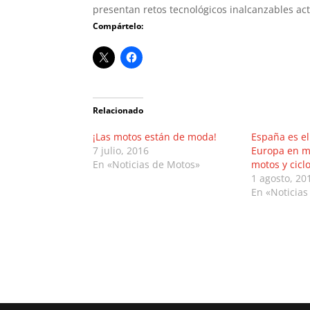
presentan retos tecnológicos inalcanzables ac
Compártelo:
Relacionado
¡Las motos están de moda!
España es el
7 julio, 2016
Europa en m
En «Noticias de Motos»
motos y cicl
1 agosto, 20
En «Noticias