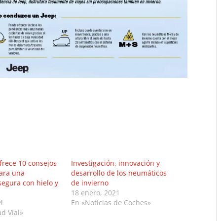
frece 10 consejos
Investigación, innovación y
para una
desarrollo de los neumáticos
egura con hielo y
de invierno
18 enero, 2021
4
En «Noticias de Coches»
d Vial»