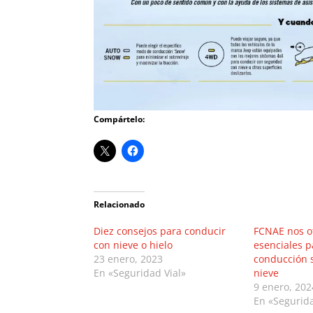
Compártelo:
Relacionado
Diez consejos para conducir
FCNAE nos o
con nieve o hielo
esenciales 
23 enero, 2023
conducción s
En «Seguridad Vial»
nieve
9 enero, 202
En «Segurida