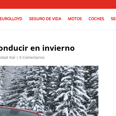
EUROLLOYD
SEGURO DE VIDA
MOTOS
COCHES
SE
onducir en invierno
idad Vial
|
0 Comentarios