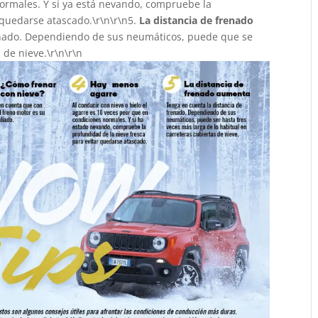
ormales. Y si ya está nevando, compruebe la
 quedarse atascado.\r\n\r\n5.
La distancia de frenado
renado. Dependiendo de sus neumáticos, puede que se
 de nieve.\r\n\r\n