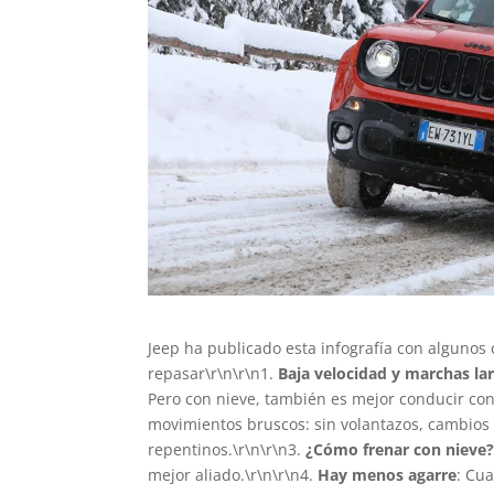
Jeep ha publicado esta infografía con algunos
repasar\r\n\r\n1.
Baja velocidad y marchas la
Pero con nieve, también es mejor conducir con
movimientos bruscos: sin volantazos, cambios
repentinos.\r\n\r\n3.
¿Cómo frenar con nieve
mejor aliado.\r\n\r\n4.
Hay menos agarre
: Cu