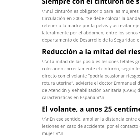
Siempre con el cinturón de 
\r\nEl cinturón es obligatorio para las muje
Circulación en 2006. “Se debe colocar la banda 
retener a la madre por la pelvis y así evitar ej
lateralmente por el abdomen, entre los senos y
departamento de Desarrollo de la Seguridad en
Reducción a la mitad del rie
\r\nLa mitad de las posibles lesiones fetales 
colocando correctamente el cinturón, según los
directo con el volante “podría ocasionar riesg
rotura uterina”, advierte el doctor Emmanuel 
de Atención y Rehabilitación Sanitaria (CARS) 
características en España.\r\n
El volante, a unos 25 centím
\r\nEn ese sentido, ampliar la distancia entre e
lesiones en caso de accidente, por el contacto d
mujer.\r\n