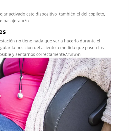
jar activado este dispositivo, también el del copiloto,
e pasajera.\r\n
es
estación no tiene nada que ver a hacerlo durante el
egular la posición del asiento a medida que pasen los
osible y sentarnos correctamente.\r\n\r\n