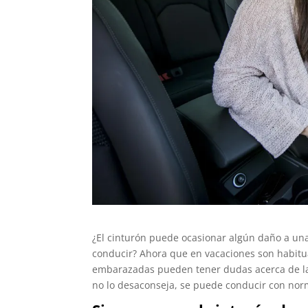
¿El cinturón puede ocasionar algún daño a un
conducir? Ahora que en vacaciones son habitua
embarazadas pueden tener dudas acerca de la 
no lo desaconseja, se puede conducir con nor