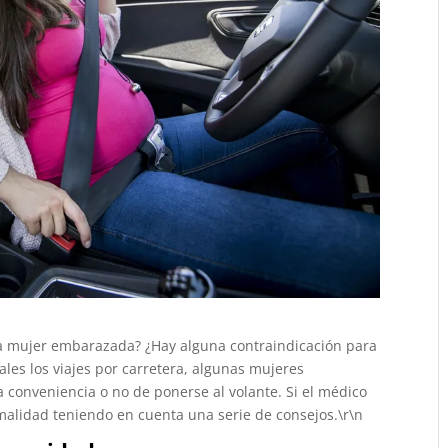
a mujer embarazada? ¿Hay alguna contraindicación para
les los viajes por carretera, algunas mujeres
conveniencia o no de ponerse al volante. Si el médico
malidad teniendo en cuenta una serie de consejos.\r\n