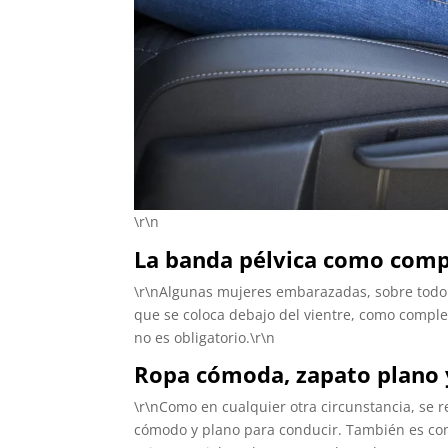
\r\n
La banda pélvica como com
\r\nAlgunas mujeres embarazadas, sobre todo 
que se coloca debajo del vientre, como compl
no es obligatorio.\r\n
Ropa cómoda, zapato plano 
\r\nComo en cualquier otra circunstancia, se
cómodo y plano para conducir. También es con