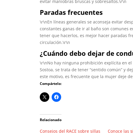
evitar maniobras bruscas y sobresaltos.\r\n
Paradas frecuentes
\r\nEn líneas generales se aconseja evitar des
constantes ganas de ir al baño son comunes e
tener que hacerlos, es mejor hacer paradas fr
circulación.\r\n
¿Cuándo debo dejar de cond
\r\nNo hay ninguna prohibición explícita en e
Sostoa, se trata de tener “sentido común” y d
este motivo, es frecuente que la mujer deje d
Compártelo:
Relacionado
Consejos del RACE sobre sillas
Conoce las s