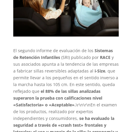
El segundo informe de evaluación de los
Sistemas
de Retención Infantiles
(SRI) publicado por
RACE
y
sus asociados apunta a la tendencia de las empresas
a fabricar sillas reversibles adaptadas al
i-Size
, que
permite llevar a los pequeños en el sentido inverso a
la marcha hasta los 105 cm. En este sentido, queda
reflejado que
el 88% de las sillas analizadas
superaron la prueba con calificaciones nivel
«Satisfactoria» o «Aceptable».
\r\n\r\nEn el examen
de los productos, realizado por expertos
independientes y consumidores,
se ha evaluado la
seguridad a través de «crash test» frontales y
laterales; el uso y manejo de la silla; la ergonomía y