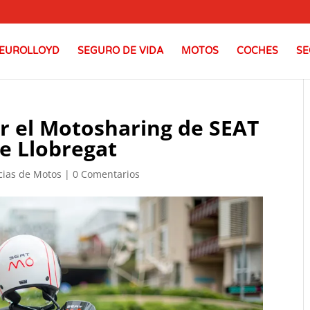
EUROLLOYD
SEGURO DE VIDA
MOTOS
COCHES
SE
r el Motosharing de SEAT
e Llobregat
cias de Motos
|
0 Comentarios