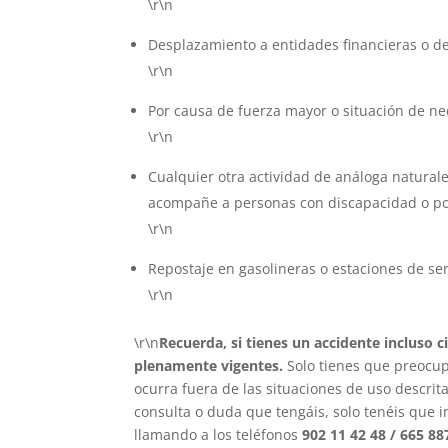
\r\n
Desplazamiento a entidades financieras o d
\r\n
Por causa de fuerza mayor o situación de ne
\r\n
Cualquier otra actividad de análoga natural
acompañe a personas con discapacidad o por 
\r\n
Repostaje en gasolineras o estaciones de ser
\r\n
\r\n
Recuerda, si tienes un accidente incluso 
plenamente vigentes.
Solo tienes que preocup
ocurra fuera de las situaciones de uso descri
consulta o duda que tengáis, solo tenéis que i
llamando a los teléfonos
902 11 42 48 / 665 88