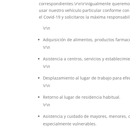
correspondientes.\r\n\r\nIgualmente queremos
usar nuestro vehículo particular conforme con
el Covid-19 y solicitaros la máxima responsabi
\r\n
Adquisición de alimentos, productos farmac
\r\n
Asistencia a centros, servicios y establecimie
\r\n
Desplazamiento al lugar de trabajo para efec
\r\n
Retorno al lugar de residencia habitual.
\r\n
Asistencia y cuidado de mayores, menores, 
especialmente vulnerables.