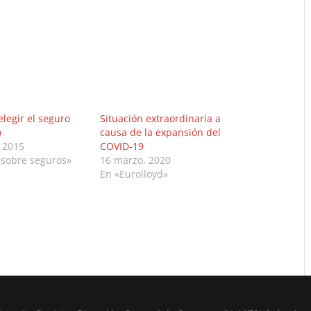
elegir el seguro
Situación extraordinaria a
o
causa de la expansión del
 2015
COVID-19
 sobre seguros»
16 marzo, 2020
En «Eurolloyd»