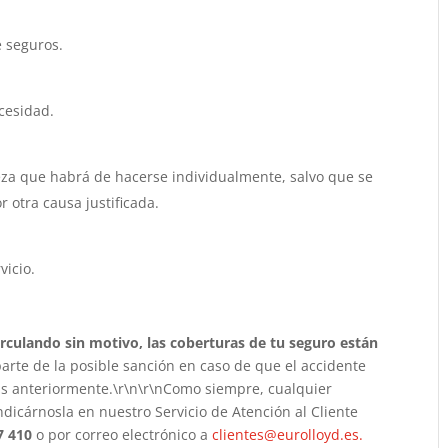
e seguros.
cesidad.
eza que habrá de hacerse individualmente, salvo que se
otra causa justificada.
vicio.
circulando sin motivo, las coberturas de tu seguro están
arte de la posible sanción en caso de que el accidente
tas anteriormente.\r\n\r\nComo siempre, cualquier
ndicárnosla en nuestro Servicio de Atención al Cliente
7 410
o por correo electrónico a
clientes@eurolloyd.es.