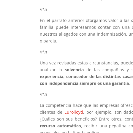
\r\n
En el párrafo anterior otorgamos valor a las
familia puede interesarnos contar con una 
nuestros allegados con una indemnización, u
o pareja.
\r\n
Una vez revisadas estas circunstancias, puede
analizar la
solvencia
de las compañías y s
experiencia, conocedor de las distintas casa
con independencia siempre es una garantía
.
\r\n
La competencia hace que las empresas ofrez
clientes de
Eurolloyd
, por ejemplo, son dad
¿Cuáles son sus beneficios? Entre otros, co
recurso automático
, recibir una pegatina 
especiales en la tienda online.