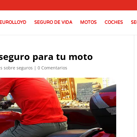
EUROLLOYD
SEGURO DE VIDA
MOTOS
COCHES
SE
l seguro para tu moto
as sobre seguros
|
0 Comentarios