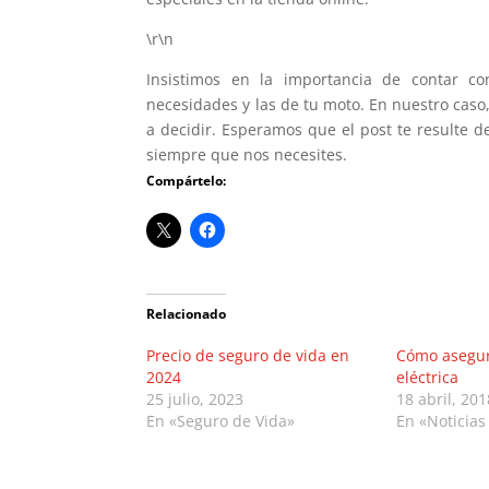
\r\n
Insistimos en la importancia de contar co
necesidades y las de tu moto. En nuestro cas
a decidir. Esperamos que el post te resulte d
siempre que nos necesites.
Compártelo:
Relacionado
Precio de seguro de vida en
Cómo asegur
2024
eléctrica
25 julio, 2023
18 abril, 201
En «Seguro de Vida»
En «Noticias