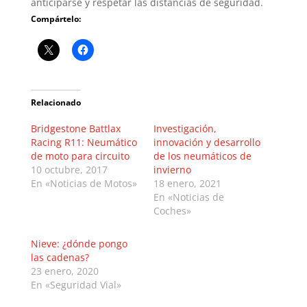
anticiparse y respetar las distancias de seguridad.
Compártelo:
Relacionado
Bridgestone Battlax
Investigación,
Racing R11: Neumático
innovación y desarrollo
de moto para circuito
de los neumáticos de
10 octubre, 2017
invierno
En «Noticias de Motos»
18 enero, 2021
En «Noticias de
Coches»
Nieve: ¿dónde pongo
las cadenas?
23 enero, 2020
En «Seguridad Vial»