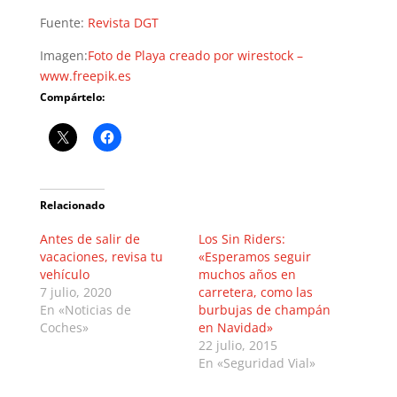
Fuente:
Revista DGT
Imagen:
Foto de Playa creado por wirestock –
www.freepik.es
Compártelo:
Relacionado
Antes de salir de
Los Sin Riders:
vacaciones, revisa tu
«Esperamos seguir
vehículo
muchos años en
7 julio, 2020
carretera, como las
En «Noticias de
burbujas de champán
Coches»
en Navidad»
22 julio, 2015
En «Seguridad Vial»