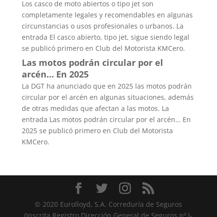
Los casco de moto abiertos o tipo jet son
completamente legales y recomendables en algunas
circunstancias o usos profesionales o urbanos. La
entrada El casco abierto, tipo jet, sigue siendo legal
se publicó primero en Club del Motorista KMCero.
Las motos podrán circular por el
arcén… En 2025
La DGT ha anunciado que en 2025 las motos podrán
circular por el arcén en algunas situaciones, además
de otras medidas que afectan a las motos. La
entrada Las motos podrán circular por el arcén… En
2025 se publicó primero en Club del Motorista
KMCero.
© 2020 Eurolloyd, S.A. Correduría de Seguros
(Inscrita Registro Dirección General de Seguros nº J-