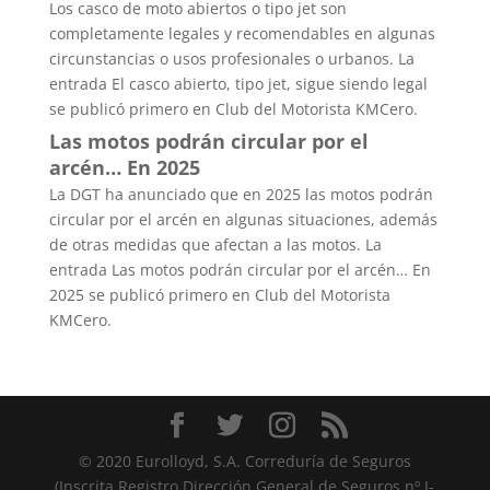
Los casco de moto abiertos o tipo jet son
completamente legales y recomendables en algunas
circunstancias o usos profesionales o urbanos. La
entrada El casco abierto, tipo jet, sigue siendo legal
se publicó primero en Club del Motorista KMCero.
Las motos podrán circular por el
arcén… En 2025
La DGT ha anunciado que en 2025 las motos podrán
circular por el arcén en algunas situaciones, además
de otras medidas que afectan a las motos. La
entrada Las motos podrán circular por el arcén… En
2025 se publicó primero en Club del Motorista
KMCero.
© 2020 Eurolloyd, S.A. Correduría de Seguros
(Inscrita Registro Dirección General de Seguros nº J-