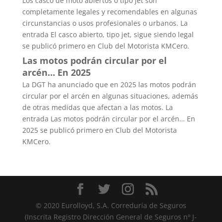
Los casco de moto abiertos o tipo jet son
completamente legales y recomendables en algunas
circunstancias o usos profesionales o urbanos. La
entrada El casco abierto, tipo jet, sigue siendo legal
se publicó primero en Club del Motorista KMCero.
Las motos podrán circular por el
arcén… En 2025
La DGT ha anunciado que en 2025 las motos podrán
circular por el arcén en algunas situaciones, además
de otras medidas que afectan a las motos. La
entrada Las motos podrán circular por el arcén… En
2025 se publicó primero en Club del Motorista
KMCero.
© 2020 Eurolloyd, S.A. Correduría de Seguros
(Inscrita Registro Dirección General de Seguros nº J-