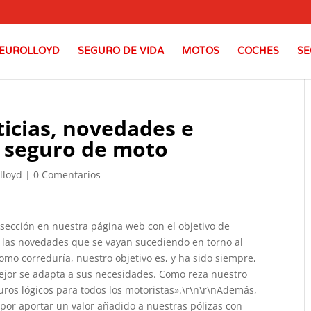
EUROLLOYD
SEGURO DE VIDA
MOTOS
COCHES
SE
icias, novedades e
l seguro de moto
lloyd
|
0 Comentarios
sección en nuestra página web con el objetivo de
as las novedades que se vayan sucediendo en torno al
omo correduría, nuestro objetivo es, y ha sido siempre,
mejor se adapta a sus necesidades. Como reza nuestro
ros lógicos para todos los motoristas».\r\n\r\nAdemás,
 por aportar un valor añadido a nuestras pólizas con