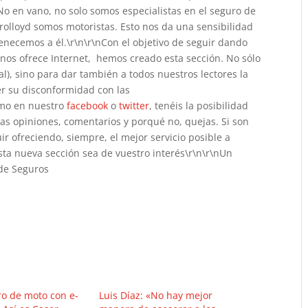
No en vano, no solo somos especialistas en el seguro de
urolloyd somos motoristas. Esto nos da una sensibilidad
enecemos a él.\r\n\r\nCon el objetivo de seguir dando
e nos ofrece Internet, hemos creado esta sección. No sólo
al), sino para dar también a todos nuestros lectores la
er su disconformidad con las
omo en nuestro
facebook
o
twitter
, tenéis la posibilidad
as opiniones, comentarios y porqué no, quejas. Si son
ir ofreciendo, siempre, el mejor servicio posible a
ta nueva sección sea de vuestro interés\r\n\r\nUn
 de Seguros
ro de moto con e-
Luis Díaz: «No hay mejor