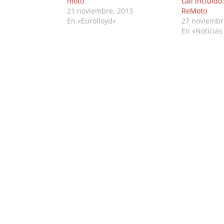
moto
call incluído
21 noviembre, 2013
ReMoto
En «Eurolloyd»
27 noviembr
En «Noticias