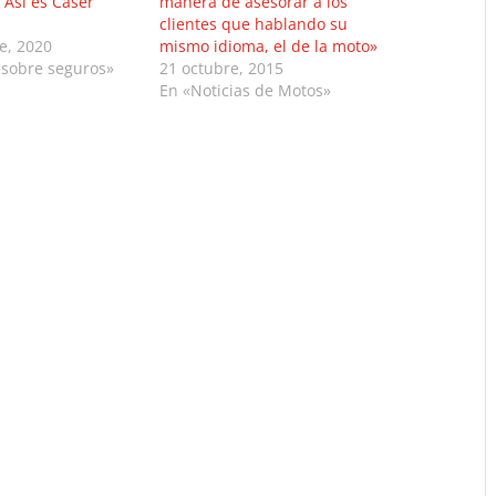
: Así es Caser
manera de asesorar a los
clientes que hablando su
e, 2020
mismo idioma, el de la moto»
 sobre seguros»
21 octubre, 2015
En «Noticias de Motos»