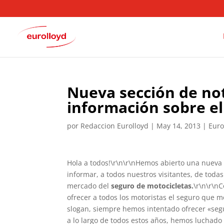
Nueva sección de not
información sobre e
por
Redaccion Eurolloyd
|
May 14, 2013
|
Euro
Hola a todos!\r\n\r\nHemos abierto una nueva 
informar, a todos nuestros visitantes, de tod
mercado del
seguro de motocicletas.
\r\n\r\nC
ofrecer a todos los motoristas el seguro que 
slogan, siempre hemos intentado ofrecer «segu
a lo largo de todos estos años, hemos luchado