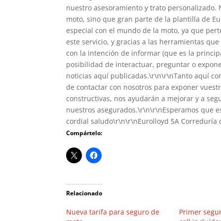
nuestro asesoramiento y trato personalizado. 
moto, sino que gran parte de la plantilla de E
especial con el mundo de la moto, ya que pert
este servicio, y gracias a las herramientas qu
con la intención de informar (que es la princip
posibilidad de interactuar, preguntar o expon
noticias aquí publicadas.\r\n\r\nTanto aquí c
de contactar con nosotros para exponer vuestr
constructivas, nos ayudarán a mejorar y a segu
nuestros asegurados.\r\n\r\nEsperamos que es
cordial saludo\r\n\r\nEurolloyd SA Correduría
Compártelo:
Relacionado
Nueva tarifa para seguro de
Primer segu