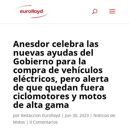
Anesdor celebra las
nuevas ayudas del
Gobierno para la
compra de vehículos
eléctricos, pero alerta
de que quedan fuera
ciclomotores y motos
de alta gama
por
Redaccion Eurolloyd
|
Jun 30, 2023
|
Noticias de
Motos
|
0 Comentarios