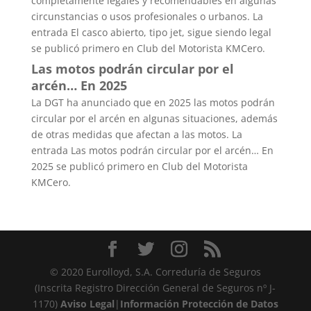
completamente legales y recomendables en algunas
circunstancias o usos profesionales o urbanos. La
entrada El casco abierto, tipo jet, sigue siendo legal
se publicó primero en Club del Motorista KMCero.
Las motos podrán circular por el
arcén… En 2025
La DGT ha anunciado que en 2025 las motos podrán
circular por el arcén en algunas situaciones, además
de otras medidas que afectan a las motos. La
entrada Las motos podrán circular por el arcén… En
2025 se publicó primero en Club del Motorista
KMCero.
© 2020 Eurolloyd, S.A. Correduría de Seguros
(Inscrita Registro Dirección General de Seguros nº J-
1170)
Aviso Legal
|
Información Protección de Datos