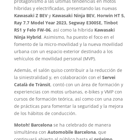
protagonismo a las últimas tendencias en motos
híbridas y electrificadas, presentando las nuevas
Kawasaki Z BEV
y
Kawasaki Ninja BEV, Horwin HT 5,
Ray 7.7 Model Year 2023, Segway E300SE, Tinbot
RS1 y Felo FW-06
, así como la híbrida
Kawasaki
Ninja Hybrid
. Asimismo, ha puesto el foco en el
fomento de la micro-movilidad y la nueva movilidad
urbana con un espacio exterior destinado a los
vehículos de movilidad personal (MVP).
Además, el salón quiso contribuir a la reducción de
la siniestralidad y, en colaboración con el
Servei
Català de Trànsit
, contó con un área de formación y
experiencias con motos urbanas, e-bikes y VMP con
cursos de formación teórica, así como con una zona
de prácticas para fomentar la seguridad y la mejora
de los hábitos de conducción.
Motoh! Barcelona
se ha celebrado de manera
simultánea con
Automobile Barcelona
, que
continuará abierto al público hasta el
próximo