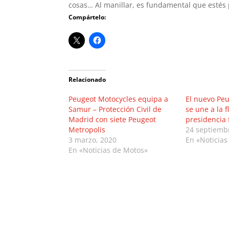
cosas… Al manillar, es fundamental que estés 
Compártelo:
Relacionado
Peugeot Motocycles equipa a
El nuevo Pe
Samur – Protección Civil de
se une a la f
Madrid con siete Peugeot
presidencia 
Metropolis
24 septiemb
3 marzo, 2020
En «Noticias
En «Noticias de Motos»