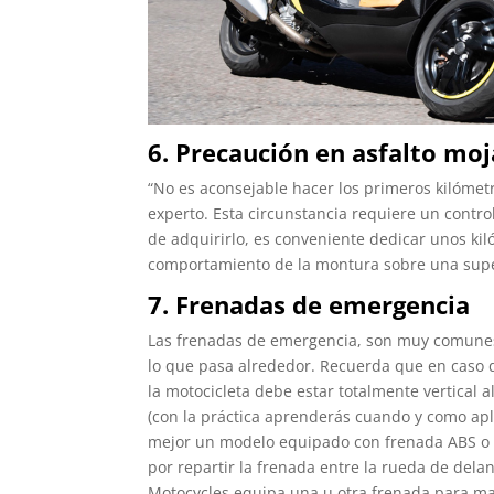
6. Precaución en asfalto mo
“No es aconsejable hacer los primeros kilóme
experto. Esta circunstancia requiere un control
de adquirirlo, es conveniente dedicar unos kiló
comportamiento de la montura sobre una super
7. Frenadas de emergencia
​Las frenadas de emergencia, son muy comunes 
lo que pasa alrededor. Recuerda que en caso 
la motocicleta debe estar totalmente vertical a
(con la práctica aprenderás cuando y como apli
mejor un modelo equipado con frenada ABS o
por repartir la frenada entre la rueda de delan
Motocycles equipa una u otra frenada para max