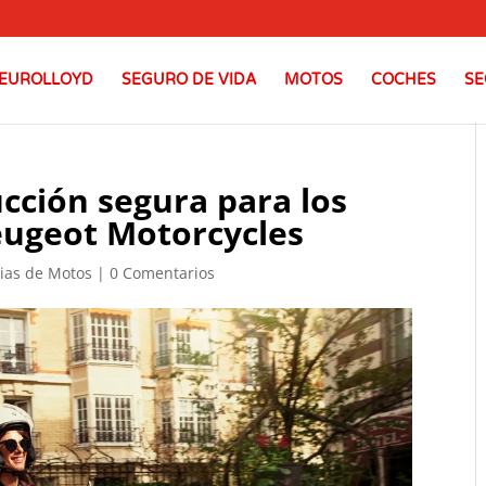
EUROLLOYD
SEGURO DE VIDA
MOTOS
COCHES
SE
cción segura para los
eugeot Motorcycles
cias de Motos
|
0 Comentarios