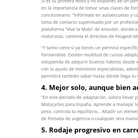
Si es tu primera moto y no dispones de un pe
en la importancia de tomar unas clases de form
concesionario. “Infórmate en autoescuelas y c
toma de contacto supervisado por un profesion
plataforma “Vive la Moto” de Anesdor, donde e
motoristas, comenta el directivo de Peugeot M
“Y tanto como si ya tienes un permiso específi
formándote. Existen multitud de cursos adapt
estupenda de adquirir buenos hábitos desde el
con la ayuda de monitores especialistas, ade
permitirá también saber hasta dónde llega tu v
4. Mejor solo, aunque bien
“En este periodo de adaptación, valora llevar 
Motocycles para España. Aprende a manejar la 
peso, controla tu equilibrio… Añadir un elem
de frenada de urgencia o cualquier otra mani
5. Rodaje progresivo en carr