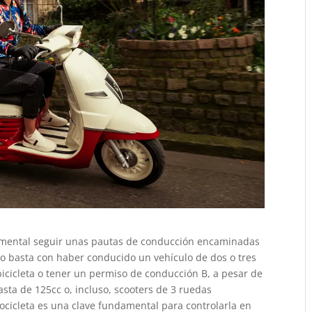
amental seguir unas pautas de conducción encaminadas
o basta con haber conducido un vehículo de dos o tres
 bicicleta o tener un permiso de conducción B, a pesar de
sta de 125cc o, incluso, scooters de 3 ruedas
ocicleta es una clave fundamental para controlarla en