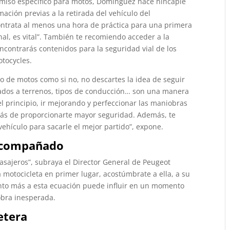
rmiso específico para motos, Domínguez hace hincapié
ación previas a la retirada del vehículo del
ontrata al menos una hora de práctica para una primera
al, es vital”. También te recomiendo acceder a la
ncontrarás contenidos para la seguridad vial de los
otocycles.
co de motos como si no, no descartes la idea de seguir
ados a terrenos, tipos de conducción… son una manera
 principio, ir mejorando y perfeccionar las maniobras
más de proporcionarte mayor seguridad. Además, te
ehículo para sacarle el mejor partido”, expone.
 acompañado
pasajeros”, subraya el Director General de Peugeot
motocicleta en primer lugar, acostúmbrate a ella, a su
ento más a esta ecuación puede influir en un momento
obra inesperada.
etera