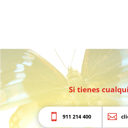
Si tienes cualq


911 214 400
cl