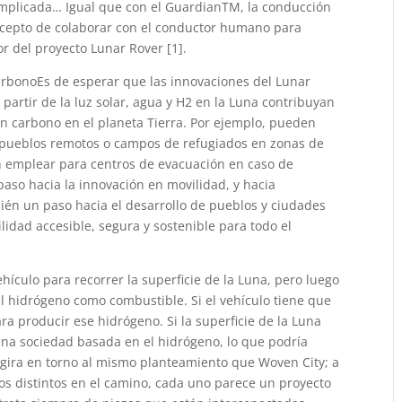
complicada… Igual que con el GuardianTM, la conducción
ncepto de colaborar con el conductor humano para
or del proyecto Lunar Rover [1].
arbonoEs de esperar que las innovaciones del Lunar
a partir de la luz solar, agua y H2 en la Luna contribuyan
en carbono en el planeta Tierra. Por ejemplo, pueden
a pueblos remotos o campos de refugiados en zonas de
n emplear para centros de evacuación en caso de
aso hacia la innovación en movilidad, y hacia
bién un paso hacia el desarrollo de pueblos y ciudades
lidad accesible, segura y sostenible para todo el
culo para recorrer la superficie de la Luna, pero luego
l hidrógeno como combustible. Si el vehículo tiene que
a producir ese hidrógeno. Si la superficie de la Luna
una sociedad basada en el hidrógeno, lo que podría
a gira en torno al mismo planteamiento que Woven City; a
 distintos en el camino, cada uno parece un proyecto