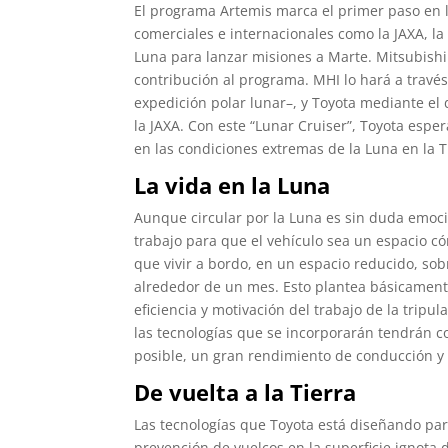
El programa Artemis marca el primer paso en 
comerciales e internacionales como la JAXA, l
Luna para lanzar misiones a Marte. Mitsubishi
contribución al programa. MHI lo hará a través 
expedición polar lunar–, y Toyota mediante el 
la JAXA. Con este “Lunar Cruiser”, Toyota esper
en las condiciones extremas de la Luna en la T
La vida en la Luna
Aunque circular por la Luna es sin duda emoc
trabajo para que el vehículo sea un espacio có
que vivir a bordo, en un espacio reducido, so
alrededor de un mes. Esto plantea básicamente
eficiencia y motivación del trabajo de la tripula
las tecnologías que se incorporarán tendrán c
posible, un gran rendimiento de conducción y
De vuelta a la Tierra
Las tecnologías que Toyota está diseñando para
prevención de vuelcos en la superficie ignota d