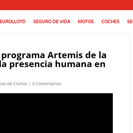
EUROLLOYD
SEGURO DE VIDA
MOTOS
COCHES
SE
 programa Artemis de la
la presencia humana en
cias de Coches
|
0 Comentarios