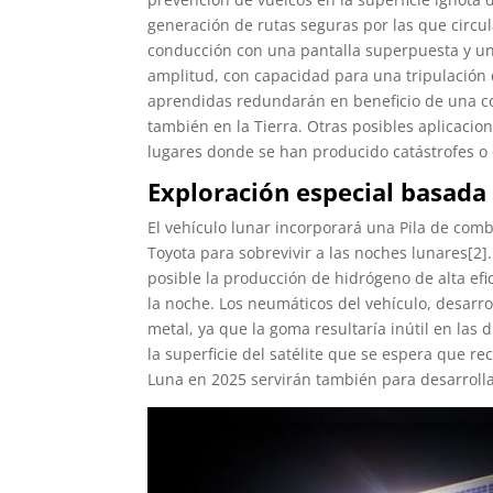
generación de rutas seguras por las que circular
conducción con una pantalla superpuesta y un
amplitud, con capacidad para una tripulación 
aprendidas redundarán en beneficio de una co
también en la Tierra. Otras posibles aplicaci
lugares donde se han producido catástrofes o 
Exploración especial basada
El vehículo lunar incorporará una Pila de com
Toyota para sobrevivir a las noches lunares[2]. 
posible la producción de hidrógeno de alta efi
la noche. Los neumáticos del vehículo, desarr
metal, ya que la goma resultaría inútil en las 
la superficie del satélite que se espera que re
Luna en 2025 servirán también para desarrollar