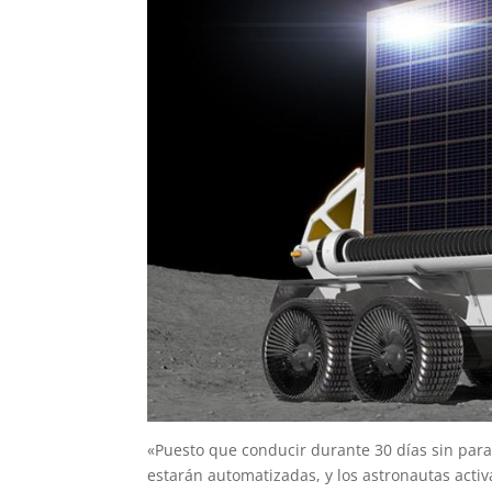
«Puesto que conducir durante 30 días sin para
estarán automatizadas, y los astronautas acti