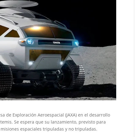
a de Exploración Aeroespacial (JAXA) en el desarrollo
temis. Se espera que su lanzamiento, previsto para
misiones espaciales tripuladas y no tripuladas.