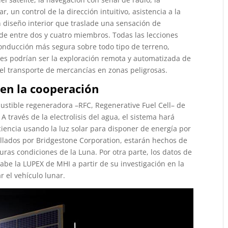
, un control de la dirección intuitivo, asistencia a la
 diseño interior que traslade una sensación de
de entre dos y cuatro miembros. Todas las lecciones
nducción más segura sobre todo tipo de terreno,
ones podrían ser la exploración remota y automatizada de
el transporte de mercancías en zonas peligrosas.
 en la cooperación
bustible regeneradora –RFC, Regenerative Fuel Cell– de
A través de la electrolisis del agua, el sistema hará
ciencia usando la luz solar para disponer de energía por
ollados por Bridgestone Corporation, estarán hechos de
duras condiciones de la Luna. Por otra parte, los datos de
cabe la LUPEX de MHI a partir de su investigación en la
 el vehículo lunar.