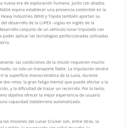
la nueva era de exploración humana. Junto con aliados
a NASA espera establecer una presencia sostenible en la
 Heavy Industries (MHI) y Toyota también aportan su
del desarrollo de la LUPEX –siglas en inglés de la
desarrollo conjunto de un vehículo lunar tripulado con
a poder aplicar las tecnologías perfeccionadas utilizadas
ierra.
ionante, las condiciones de la misión requieren mucho
modo, no solo un transporte fiable. La tripulación tendrá
bre la superficie monocromática de la Luna, durante
 dos retos: la gran fatiga mental que puede afectar a la
ción, y la dificultad de trazar un recorrido. Por lo tanto,
omo objetivo ofrecer la mejor experiencia de usuario
 una capacidad todoterreno automatizada.
 las misiones del Lunar Cruiser son, entre otras, la
el satélite, la navegación con señal de radio, la