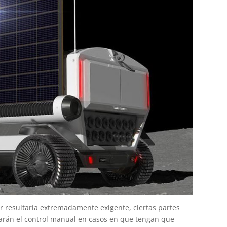
r resultaría extremadamente exigente, ciertas partes
varán el control manual en casos en que tengan que