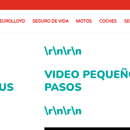
EUROLLOYD
SEGURO DE VIDA
MOTOS
COCHES
SE
\r\n\r\n
VIDEO PEQUEÑ
US
PASOS
\r\n\r\n