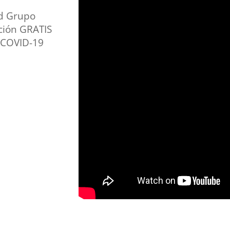
yd Grupo
ición GRATIS
a COVID-19