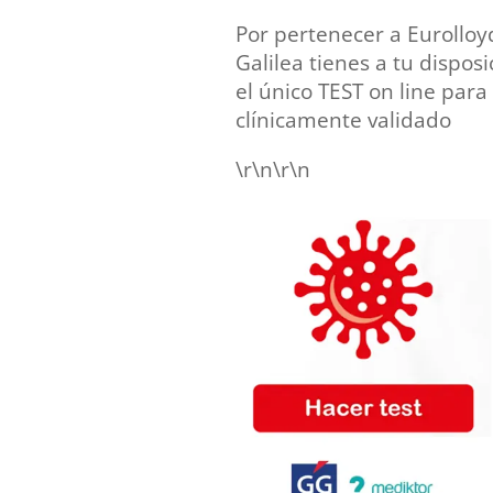
Por pertenecer a Eurollo
Galilea tienes a tu dispos
el único TEST on line par
clínicamente validado
\r\n\r\n