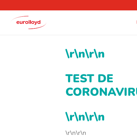
\r\n\r\n
TEST DE
CORONAVIR
\r\n\r\n
\r\n\r\n