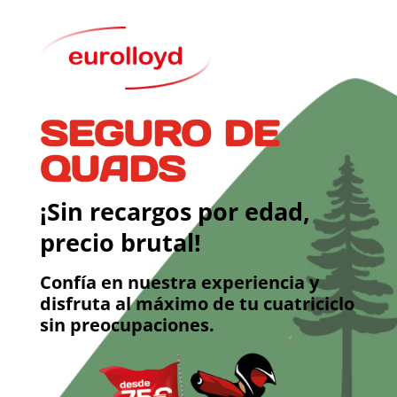
SEGURO DE
QUADS
¡Sin recargos por edad,
precio brutal!
Confía en nuestra experiencia y
disfruta al máximo de tu cuatriciclo
sin preocupaciones.