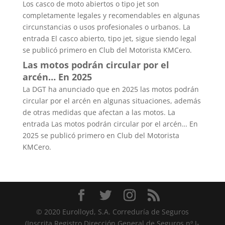
Los casco de moto abiertos o tipo jet son
completamente legales y recomendables en algunas
circunstancias o usos profesionales o urbanos. La
entrada El casco abierto, tipo jet, sigue siendo legal
se publicó primero en Club del Motorista KMCero.
Las motos podrán circular por el
arcén… En 2025
La DGT ha anunciado que en 2025 las motos podrán
circular por el arcén en algunas situaciones, además
de otras medidas que afectan a las motos. La
entrada Las motos podrán circular por el arcén… En
2025 se publicó primero en Club del Motorista
KMCero.
© 2020 Eurolloyd, S.A. Correduría de Seguros
(Inscrita Registro Dirección General de Seguros nº J-