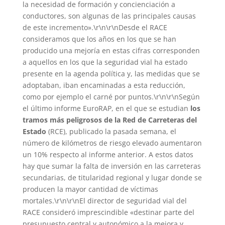
la necesidad de formación y concienciación a
conductores, son algunas de las principales causas
de este incremento».\r\n\r\nDesde el RACE
consideramos que los años en los que se han
producido una mejoría en estas cifras corresponden
a aquellos en los que la seguridad vial ha estado
presente en la agenda política y, las medidas que se
adoptaban, iban encaminadas a esta reducción,
como por ejemplo el carné por puntos.\r\n\r\nSegún
el último informe EuroRAP, en el que se estudian
los
tramos más peligrosos de la Red de Carreteras del
Estado
(RCE), publicado la pasada semana, el
número de kilómetros de riesgo elevado aumentaron
un 10% respecto al informe anterior. A estos datos
hay que sumar la falta de inversión en las carreteras
secundarias, de titularidad regional y lugar donde se
producen la mayor cantidad de víctimas
mortales.\r\n\r\nEl director de seguridad vial del
RACE consideró imprescindible «destinar parte del
presupuesto central y autonómico a la mejora y