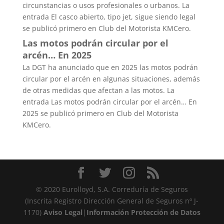
circunstancias o usos profesionales o urbanos. La
entrada El casco abierto, tipo jet, sigue siendo legal
se publicó primero en Club del Motorista KMCero.
Las motos podrán circular por el
arcén… En 2025
La DGT ha anunciado que en 2025 las motos podrán
circular por el arcén en algunas situaciones, además
de otras medidas que afectan a las motos. La
entrada Las motos podrán circular por el arcén… En
2025 se publicó primero en Club del Motorista
KMCero.
© 2020 Eurolloyd, S.A. Correduría de Seguros
(Inscrita Registro Dirección General de Seguros nº J-
1170)
Aviso Legal
|
Información Protección de Datos