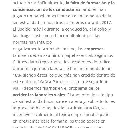
actual».\r\n\r\nFinalmente,
la falta de formación y la
concienciación de los conductores
también han
jugado un papel importante en el incremento de la
siniestralidad en nuestras carreteras durante 2017.
El uso del móvil durante la conducción, el alcohol y
las drogas, así como el incumplimiento de las
normas han influido
negativamente.\r\n\r\nAsimismo, las
empresas
también deben asumir un papel esencial. Según los
últimos datos registrados, los accidentes de tráfico
durante la jornada laboral se han incrementado un
18%, siendo éstos los que más han crecido dentro de
este entorno.\r\n\r\nPara el director de seguridad
vial, «debemos fijarnos en el problema de los
accidentes laborales viales
. El aumento de este tipo
de siniestralidad nos pone en alerta y, sobre todo, es
imprescindible que, desde la Administración, se
incentive fiscalmente al tejido empresarial español
en programas para formar a los trabajadores en
seguridad vial».\r\n\r\nEl RACE, en su vocación