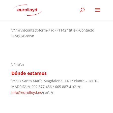
\r\n\r\n[contact-form-7 id=»1142″ title=»Contacto
Blog»]\r\n\r\n
\r\n\r\n
Dónde estamos
\r\nC/ Santa María Magdalena, 14 1ª Planta – 28016
MADRID\r\n902 877 456 / 665 887 410\r\n
info@eurolloyd.es
\r\n\r\n