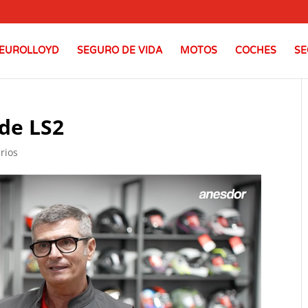
EUROLLOYD
SEGURO DE VIDA
MOTOS
COCHES
SE
de LS2
rios