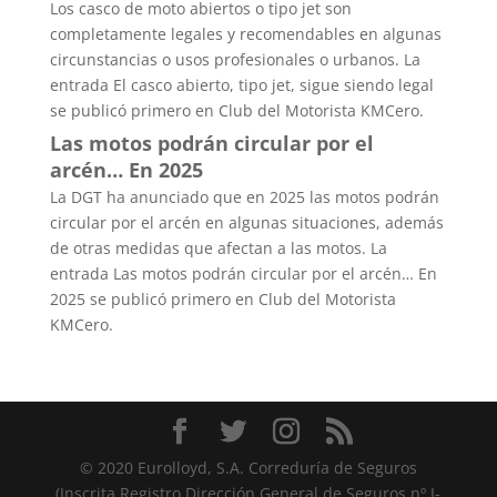
Los casco de moto abiertos o tipo jet son
completamente legales y recomendables en algunas
circunstancias o usos profesionales o urbanos. La
entrada El casco abierto, tipo jet, sigue siendo legal
se publicó primero en Club del Motorista KMCero.
Las motos podrán circular por el
arcén… En 2025
La DGT ha anunciado que en 2025 las motos podrán
circular por el arcén en algunas situaciones, además
de otras medidas que afectan a las motos. La
entrada Las motos podrán circular por el arcén… En
2025 se publicó primero en Club del Motorista
KMCero.
© 2020 Eurolloyd, S.A. Correduría de Seguros
(Inscrita Registro Dirección General de Seguros nº J-