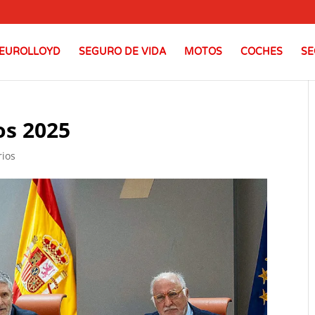
EUROLLOYD
SEGURO DE VIDA
MOTOS
COCHES
SE
os 2025
rios